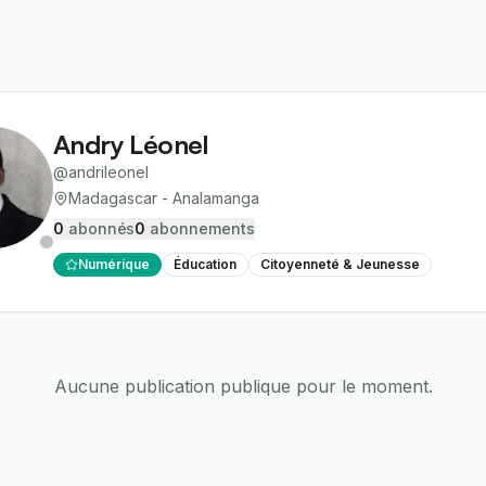
Andry Léonel
@
andrileonel
Madagascar - Analamanga
0
abonné
s
0
abonnement
s
Numérique
Éducation
Citoyenneté & Jeunesse
Aucune publication publique pour le moment.