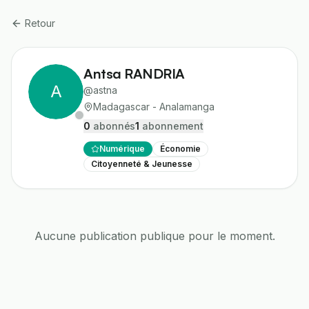
Retour
Antsa RANDRIA
A
@
astna
Madagascar - Analamanga
0
abonné
s
1
abonnement
Numérique
Économie
Citoyenneté & Jeunesse
Aucune publication publique pour le moment.