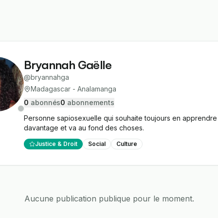
Bryannah Gaëlle
@
bryannahga
Madagascar - Analamanga
0
abonné
s
0
abonnement
s
Personne sapiosexuelle qui souhaite toujours en apprendre 
davantage et va au fond des choses.
Justice & Droit
Social
Culture
Aucune publication publique pour le moment.