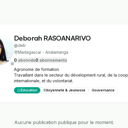
Deborah RASOANARIVO
@
deb
Madagascar - Analamanga
0
abonné
s
0
abonnement
s
Agronome de formation.

Travaillant dans le secteur du dévelopment rural, de la coop
internationale, et du volontariat.
Éducation
Citoyenneté & Jeunesse
Gouvernance
Aucune publication publique pour le moment.