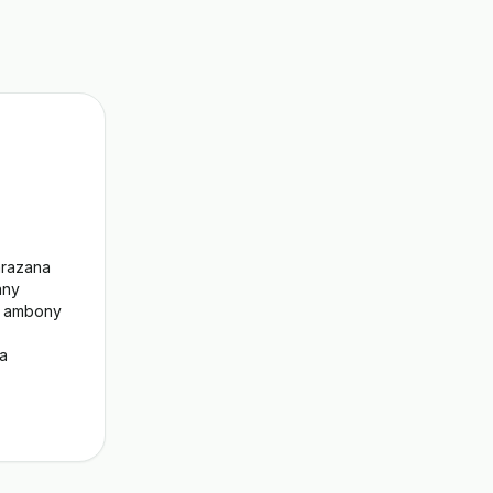
razana 
ny 
a ambony 
a 