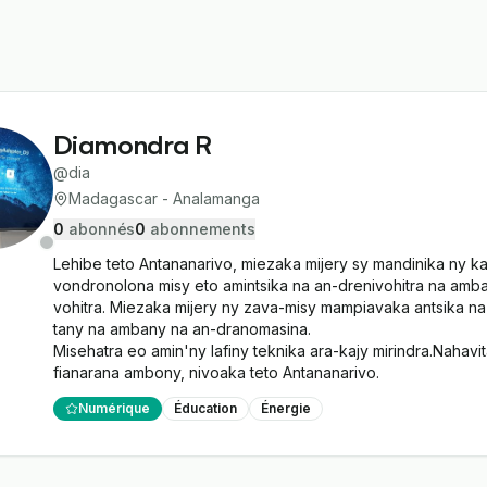
Diamondra R
@
dia
Madagascar - Analamanga
0
abonné
s
0
abonnement
s
Lehibe teto Antananarivo, miezaka mijery sy mandinika ny ka
vondronolona misy eto amintsika na an-drenivohitra na amba
vohitra. Miezaka mijery ny zava-misy mampiavaka antsika n
tany na ambany na an-dranomasina.

Misehatra eo amin'ny lafiny teknika ara-kajy mirindra.Nahavit
fianarana ambony, nivoaka teto Antananarivo.
Numérique
Éducation
Énergie