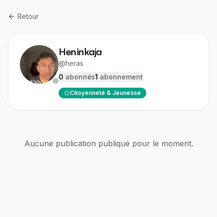
Retour
Heninkaja
@
heras
0
abonné
s
1
abonnement
Citoyenneté & Jeunesse
Aucune publication publique pour le moment.