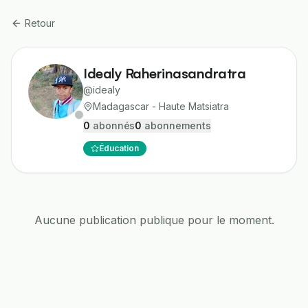
Retour
Idealy Raherinasandratra
@
idealy
Madagascar - Haute Matsiatra
0
abonné
s
0
abonnement
s
Éducation
Aucune publication publique pour le moment.