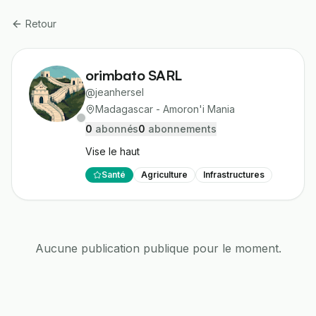
Retour
orimbato SARL
@
jeanhersel
Madagascar - Amoron'i Mania
0
abonné
s
0
abonnement
s
Vise le haut
Santé
Agriculture
Infrastructures
Aucune publication publique pour le moment.