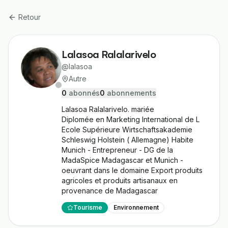
Retour
Lalasoa Ralalarivelo
@
lalasoa
Autre
0
abonné
s
0
abonnement
s
Lalasoa Ralalarivelo. mariée

Diplomée en Marketing International de L 
Ecole Supérieure Wirtschaftsakademie 
Schleswig Holstein ( Allemagne) Habite 
Munich - Entrepreneur - DG de la 
MadaSpice Madagascar et Munich - 
oeuvrant dans le domaine Export produits 
agricoles et produits artisanaux en 
provenance de Madagascar
Tourisme
Environnement