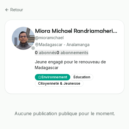
Retour
Miora Michael Randriamaherisoa
@
mioramichael
Madagascar - Analamanga
0
abonné
s
0
abonnement
s
Jeune engagé pour le renouveau de 
Madagascar
Environnement
Éducation
Citoyenneté & Jeunesse
Aucune publication publique pour le moment.