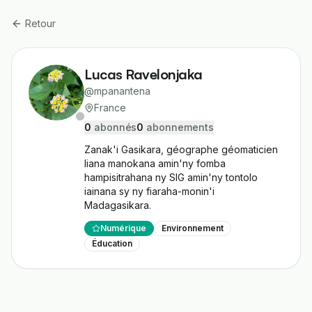
Retour
Lucas Ravelonjaka
@
mpanantena
France
0
abonné
s
0
abonnement
s
Zanak'i Gasikara, géographe géomaticien 
liana manokana amin'ny fomba 
hampisitrahana ny SIG amin'ny tontolo 
iainana sy ny fiaraha-monin'i 
Madagasikara.
Numérique
Environnement
Éducation