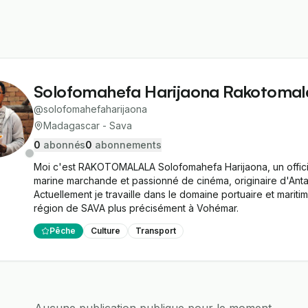
Solofomahefa Harijaona Rakotomal
@
solofomahefaharijaona
Madagascar - Sava
0
abonné
s
0
abonnement
s
Moi c'est RAKOTOMALALA Solofomahefa Harijaona, un officie
marine marchande et passionné de cinéma, originaire d'Anta
Actuellement je travaille dans le domaine portuaire et maritim
région de SAVA plus précisément à Vohémar. 
Pêche
Culture
Transport