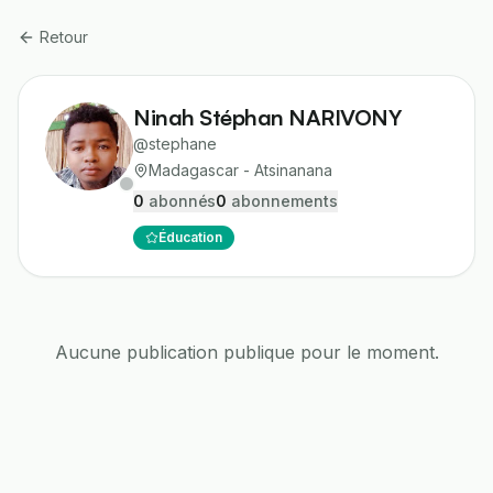
Retour
Ninah Stéphan NARIVONY
@
stephane
Madagascar - Atsinanana
0
abonné
s
0
abonnement
s
Éducation
Aucune publication publique pour le moment.