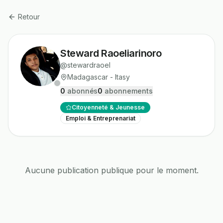
Retour
Steward Raoeliarinoro
@
stewardraoel
Madagascar - Itasy
0
abonné
s
0
abonnement
s
Citoyenneté & Jeunesse
Emploi & Entreprenariat
Aucune publication publique pour le moment.