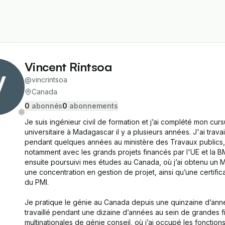
Vincent Rintsoa
@
vincrintsoa
Canada
0
abonné
s
0
abonnement
s
Je suis ingénieur civil de formation et j’ai complété mon curs
universitaire à Madagascar il y a plusieurs années. J'ai travail
pendant quelques années au ministère des Travaux publics, 
notamment avec les grands projets financés par l'UE et la BM.
ensuite poursuivi mes études au Canada, où j’ai obtenu un 
une concentration en gestion de projet, ainsi qu’une certific
du PMI.

Je pratique le génie au Canada depuis une quinzaine d’année
travaillé pendant une dizaine d’années au sein de grandes fi
multinationales de génie conseil, où j’ai occupé les fonctions